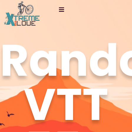
Rand
VTT