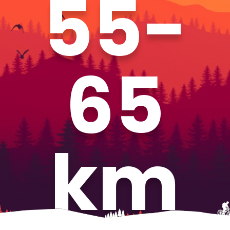
55-
65
km